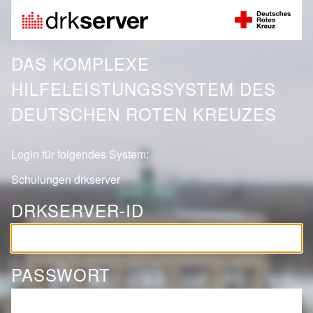
DAS KOMPLEXE
HILFELEISTUNGSSYSTEM DES
DEUTSCHEN ROTEN KREUZES
Login für folgendes System:
Schulungen drkserver
DRKSERVER-ID
PASSWORT