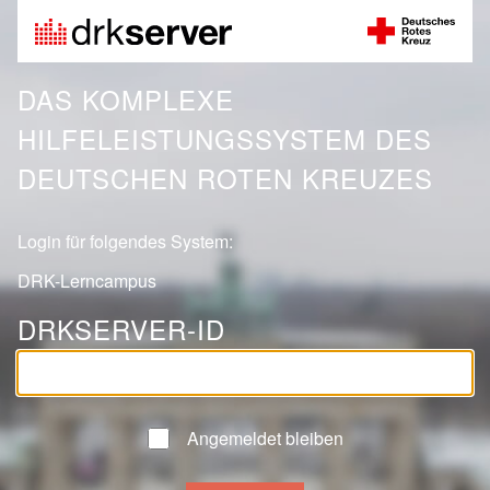
DAS KOMPLEXE
HILFELEISTUNGSSYSTEM DES
DEUTSCHEN ROTEN KREUZES
Login für folgendes System:
DRK-Lerncampus
DRKSERVER-ID
Angemeldet bleiben