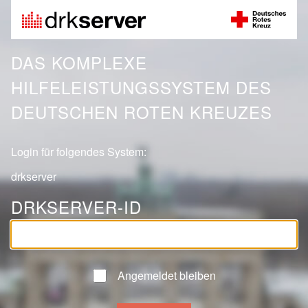
DAS KOMPLEXE
HILFELEISTUNGSSYSTEM DES
DEUTSCHEN ROTEN KREUZES
Login für folgendes System:
drkserver
DRKSERVER-ID
Angemeldet bleiben