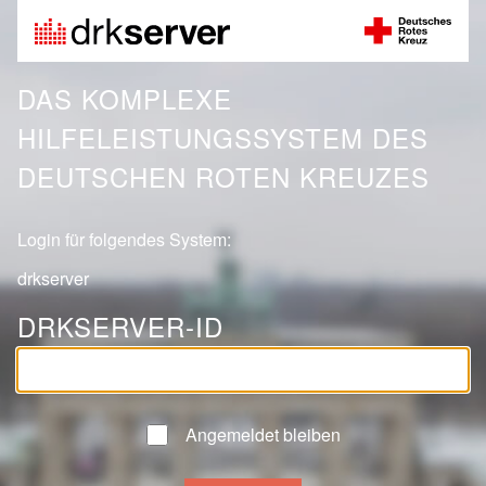
DAS KOMPLEXE
HILFELEISTUNGSSYSTEM DES
DEUTSCHEN ROTEN KREUZES
Login für folgendes System:
drkserver
DRKSERVER-ID
Angemeldet bleiben