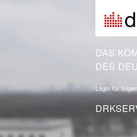
DAS KO
DES DE
Login für folg
DRKSER