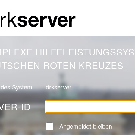
MPLEXE HILFELEISTUNGSSY
UTSCHEN ROTEN KREUZES
endes System:
drkserver
VER-ID
Angemeldet bleiben